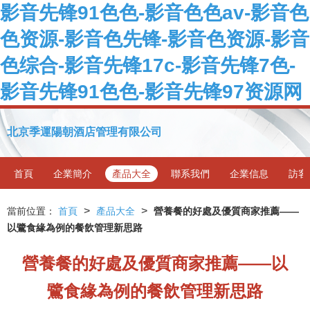
影音先锋91色色-影音色色av-影音色
色资源-影音色先锋-影音色资源-影音
色综合-影音先锋17c-影音先锋7色-
影音先锋91色色-影音先锋97资源网
北京季運陽朝酒店管理有限公司
首頁
企業簡介
產品大全
聯系我們
企業信息
訪客
>
>
當前位置：
首頁
產品大全
營養餐的好處及優質商家推薦——
以鷺食緣為例的餐飲管理新思路
營養餐的好處及優質商家推薦——以
鷺食緣為例的餐飲管理新思路