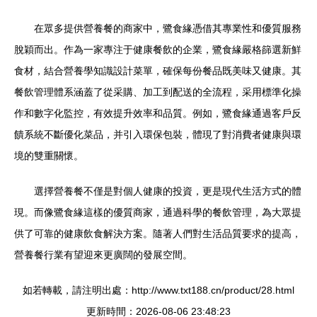
在眾多提供營養餐的商家中，鷺食緣憑借其專業性和優質服務
脫穎而出。作為一家專注于健康餐飲的企業，鷺食緣嚴格篩選新鮮
食材，結合營養學知識設計菜單，確保每份餐品既美味又健康。其
餐飲管理體系涵蓋了從采購、加工到配送的全流程，采用標準化操
作和數字化監控，有效提升效率和品質。例如，鷺食緣通過客戶反
饋系統不斷優化菜品，并引入環保包裝，體現了對消費者健康與環
境的雙重關懷。
選擇營養餐不僅是對個人健康的投資，更是現代生活方式的體
現。而像鷺食緣這樣的優質商家，通過科學的餐飲管理，為大眾提
供了可靠的健康飲食解決方案。隨著人們對生活品質要求的提高，
營養餐行業有望迎來更廣闊的發展空間。
如若轉載，請注明出處：http://www.txt188.cn/product/28.html
更新時間：2026-08-06 23:48:23