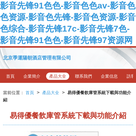
影音先锋91色色-影音色色av-影音色
色资源-影音色先锋-影音色资源-影音
色综合-影音先锋17c-影音先锋7色-
影音先锋91色色-影音先锋97资源网
北京季運陽朝酒店管理有限公司
首頁
企業簡介
產品大全
聯系我們
企業信息
訪客
>
>
當前位置：
首頁
產品大全
易得優餐飲庫管系統下載與功能介
紹
易得優餐飲庫管系統下載與功能介紹